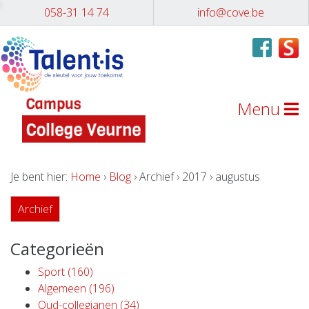
058-31 14 74
info@cove.be
Menu
Je bent hier:
Home
›
Blog
› Archief › 2017 › augustus
Archief
Categorieën
Sport (160)
Algemeen (196)
Oud-collegianen (34)