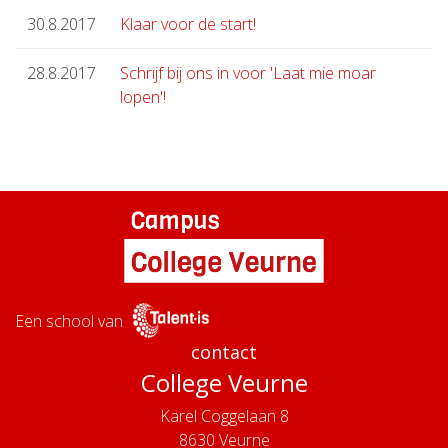
30.8.2017
Klaar voor de start!
28.8.2017
Schrijf bij ons in voor 'Laat mie moar
lopen'!
Een school van
contact
College Veurne
Karel Coggelaan 8
8630
Veurne