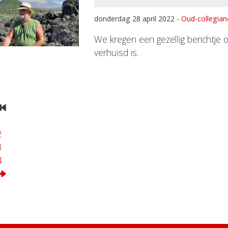
donderdag 28 april 2022 -
Oud-collegia
We kregen een gezellig berichtje o
verhuisd is.
1
2
3
4