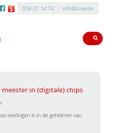
058-31 14 74
info@cove.be
t
meester in (digitale) chips
n
ze leerlingen in in de geheimen van