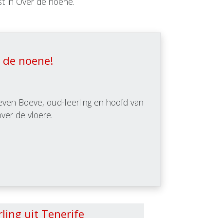
t in Over de noene.
 de noene!
even Boeve, oud-leerling en hoofd van
ver de vloere.
ling uit Tenerife