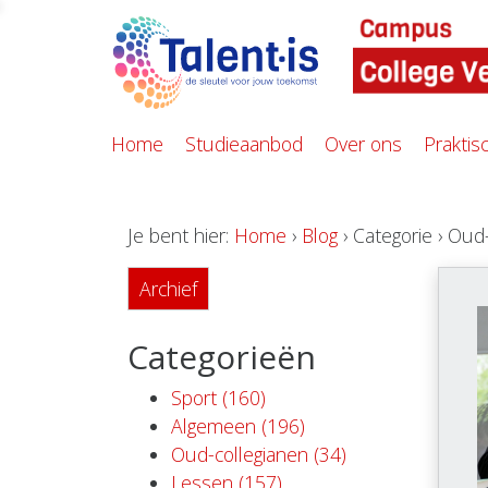
Home
Studieaanbod
Over ons
Praktis
Je bent hier:
Home
›
Blog
› Categorie › Oud
Archief
Categorieën
Sport (160)
Algemeen (196)
Oud-collegianen (34)
Lessen (157)