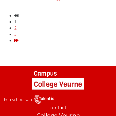
1
2
3
Een school van
contact
College Veurne