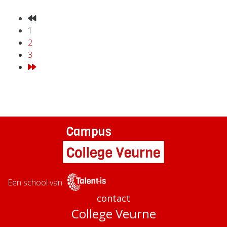
1
2
3
Een school van
contact
College Veurne