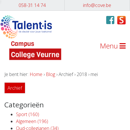
058-31 14 74
info@cove.be
Menu
Je bent hier:
Home
›
Blog
› Archief › 2018 › mei
Archief
Categorieën
Sport (160)
Algemeen (196)
Oud-collegianen (34)