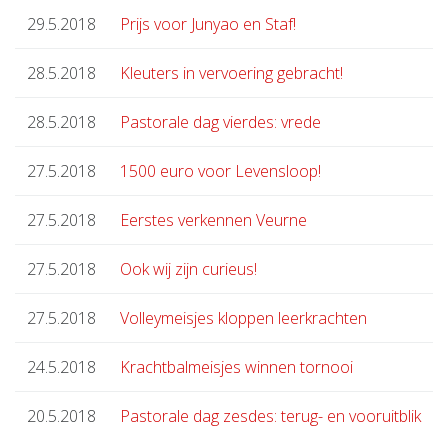
29.5.2018
Prijs voor Junyao en Staf!
28.5.2018
Kleuters in vervoering gebracht!
28.5.2018
Pastorale dag vierdes: vrede
27.5.2018
1500 euro voor Levensloop!
27.5.2018
Eerstes verkennen Veurne
27.5.2018
Ook wij zijn curieus!
27.5.2018
Volleymeisjes kloppen leerkrachten
24.5.2018
Krachtbalmeisjes winnen tornooi
20.5.2018
Pastorale dag zesdes: terug- en vooruitblik