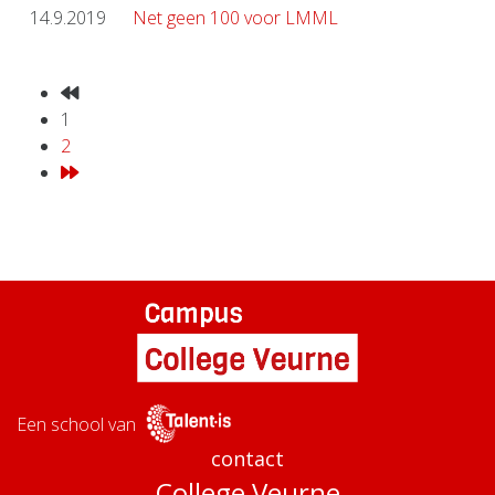
14.9.2019
Net geen 100 voor LMML
1
2
Een school van
contact
College Veurne