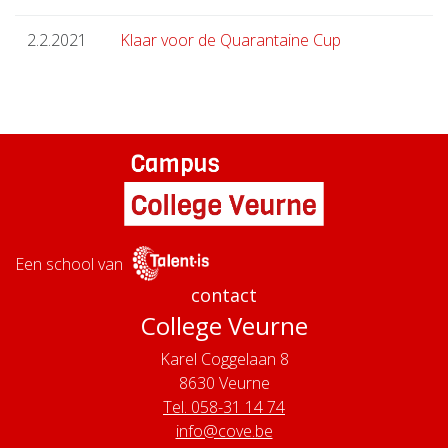
2.2.2021
Klaar voor de Quarantaine Cup
Een school van
contact
College Veurne
Karel Coggelaan 8
8630
Veurne
Tel. 058-31 14 74
info@cove.be