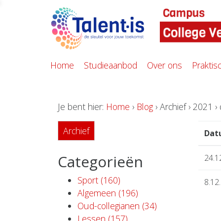
Home
Studieaanbod
Over ons
Praktis
Je bent hier:
Home
›
Blog
› Archief › 2021 
Archief
Dat
Categorieën
24.1
Sport (160)
8.12
Algemeen (196)
Oud-collegianen (34)
Lessen (157)