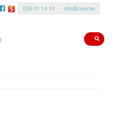
058-31 14 74
info@cove.be
t