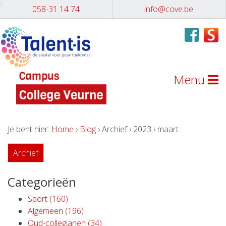
058-31 14 74
info@cove.be
Menu
Je bent hier:
Home
›
Blog
› Archief › 2023 › maart
Archief
Categorieën
Sport (160)
Algemeen (196)
Oud-collegianen (34)