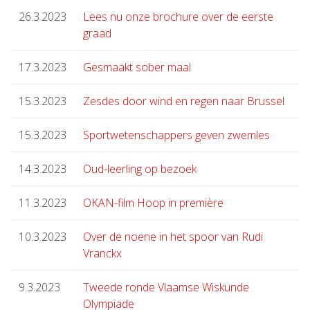
26.3.2023
Lees nu onze brochure over de eerste
graad
17.3.2023
Gesmaakt sober maal
15.3.2023
Zesdes door wind en regen naar Brussel
15.3.2023
Sportwetenschappers geven zwemles
14.3.2023
Oud-leerling op bezoek
11.3.2023
OKAN-film Hoop in première
10.3.2023
Over de noene in het spoor van Rudi
Vranckx
9.3.2023
Tweede ronde Vlaamse Wiskunde
Olympiade