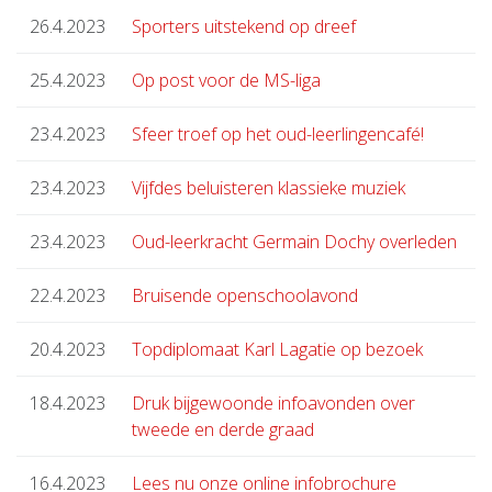
26.4.2023
Sporters uitstekend op dreef
25.4.2023
Op post voor de MS-liga
23.4.2023
Sfeer troef op het oud-leerlingencafé!
23.4.2023
Vijfdes beluisteren klassieke muziek
23.4.2023
Oud-leerkracht Germain Dochy overleden
22.4.2023
Bruisende openschoolavond
20.4.2023
Topdiplomaat Karl Lagatie op bezoek
18.4.2023
Druk bijgewoonde infoavonden over
tweede en derde graad
16.4.2023
Lees nu onze online infobrochure