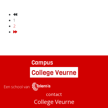
1
2
Een school van
contact
College Veurne