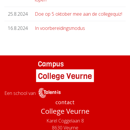
25.8.2024
Doe op 5 oktober mee aan de collegequiz!
16.8.2024
In voorbereidingsmodus
Een school van
contact
College Veurne
Karel Coggelaan 8
8630
Veurne