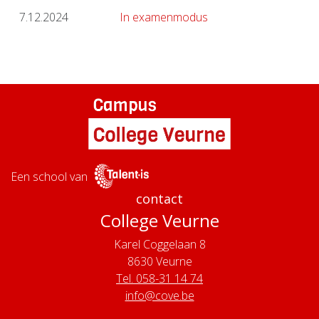
7.12.2024
In examenmodus
Een school van
contact
College Veurne
Karel Coggelaan 8
8630
Veurne
Tel. 058-31 14 74
info@cove.be