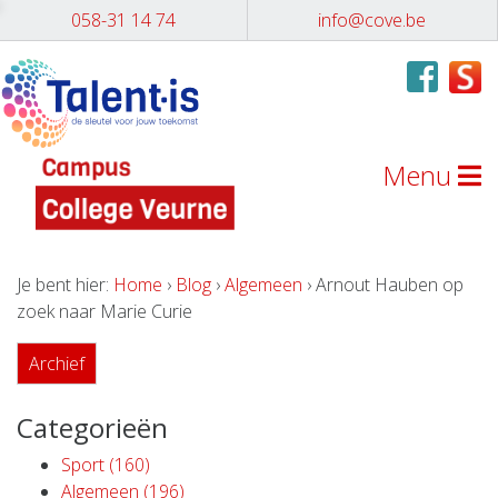
058-31 14 74
info@cove.be
Menu
Je bent hier:
Home
›
Blog
›
Algemeen
› Arnout Hauben op
zoek naar Marie Curie
Archief
Categorieën
Sport (160)
Algemeen (196)