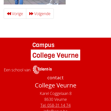
Vorige
Volgende
Een school van
contact
College Veurne
Karel Coggelaan 8
8630
Veurne
Tel. 058-31 14 74