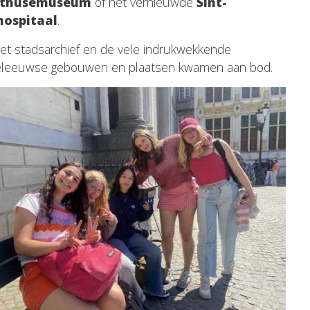
uthusemuseum
of het vernieuwde
Sint-
hospitaal
.
et stadsarchief en de vele indrukwekkende
leeuwse gebouwen en plaatsen kwamen aan bod.