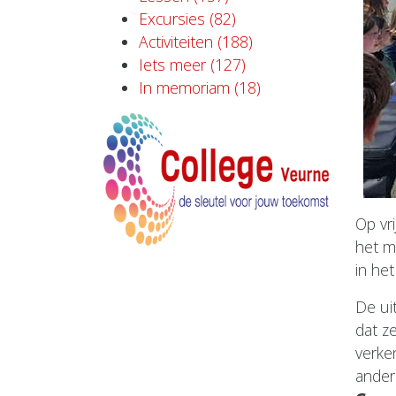
Excursies (82)
Activiteiten (188)
Iets meer (127)
In memoriam (18)
Op vr
het 
in he
De ui
dat ze
verke
ander