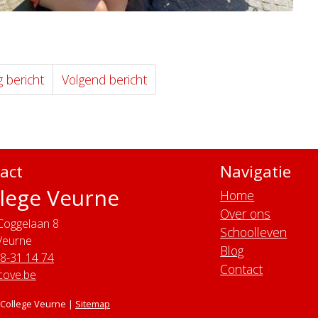
g bericht
Volgend bericht
act
Navigatie
lege Veurne
Home
Over ons
Coggelaan 8
Schoolleven
Veurne
Blog
58-31 14 74
Contact
cove.be
 College Veurne |
Sitemap