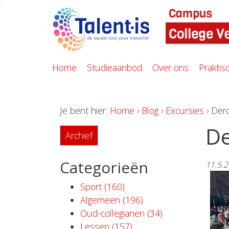
Home
Studieaanbod
Over ons
Praktis
Je bent hier:
Home
›
Blog
›
Excursies
› Der
De
Archief
Categorieën
11.5.
Sport (160)
Algemeen (196)
Oud-collegianen (34)
Lessen (157)