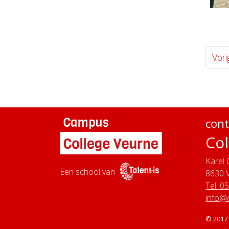
Vori
cont
Col
Karel 
Een school van
8630
Tel. 0
info@
© 2017