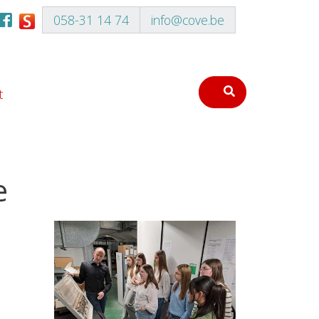
058-31 14 74
info@cove.be
t
e