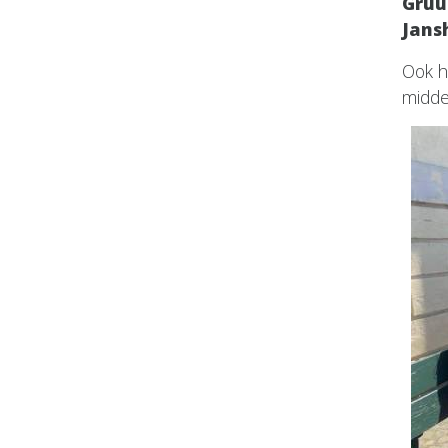
Gru
Jans
Ook h
midde