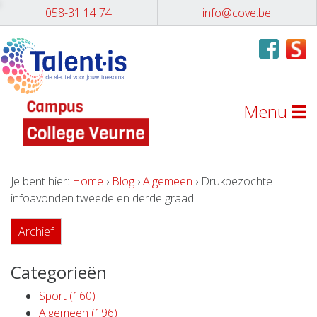
058-31 14 74
info@cove.be
Menu
Je bent hier:
Home
›
Blog
›
Algemeen
› Drukbezochte
infoavonden tweede en derde graad
Archief
Categorieën
Sport (160)
Algemeen (196)