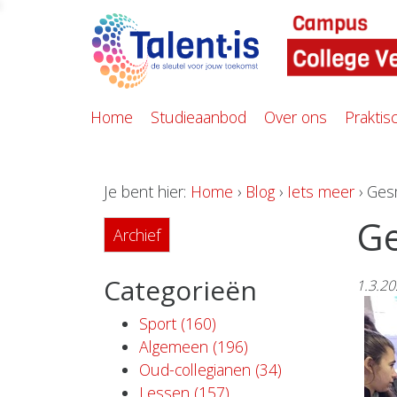
Home
Studieaanbod
Over ons
Praktis
Je bent hier:
Home
›
Blog
›
Iets meer
› Ges
Ge
Archief
Categorieën
1.3.2
Sport (160)
Algemeen (196)
Oud-collegianen (34)
Lessen (157)