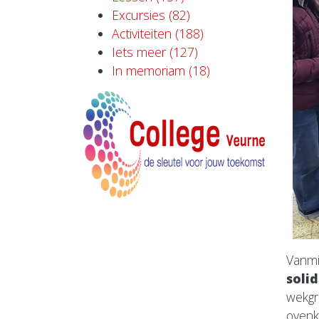
Excursies (82)
Activiteiten (188)
Iets meer (127)
In memoriam (18)
Vanmi
soli
wekgr
ovenk