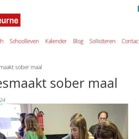
ch
Schoolleven
Kalender
Blog
Solliciteren
Contac
maakt sober maal
smaakt sober maal
024