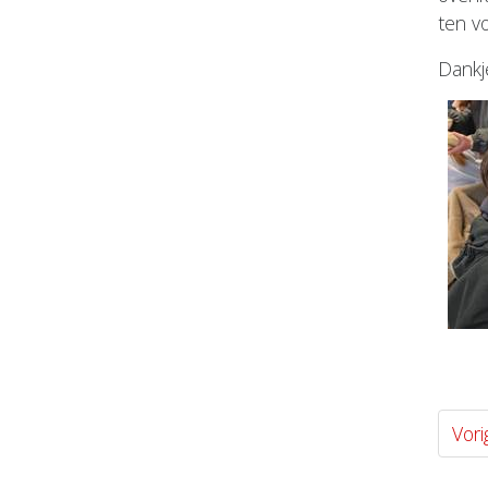
ten v
Dankj
Vori