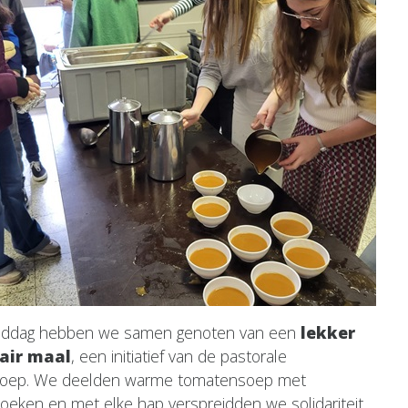
ddag hebben we samen genoten van een
lekker
dair maal
, een initiatief van de pastorale
oep. We deelden warme tomatensoep met
oeken en met elke hap verspreidden we solidariteit