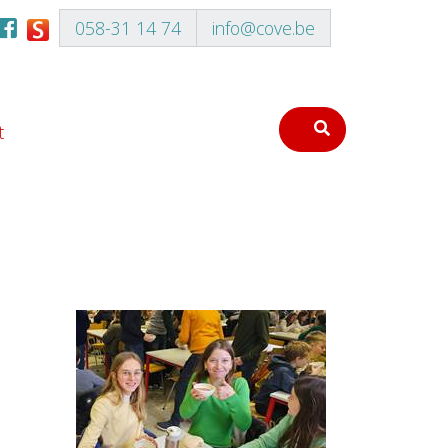
058-31 14 74
info@cove.be
t