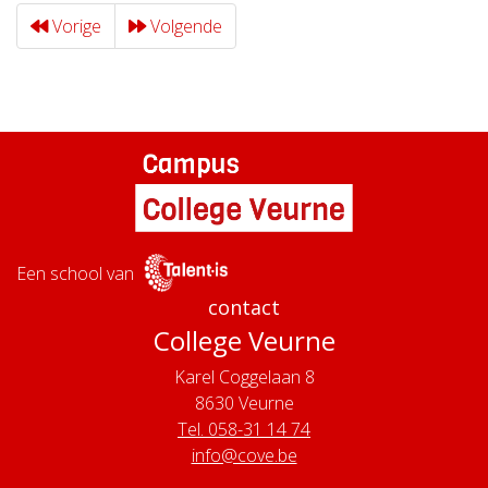
Vorige
Volgende
Een school van
contact
College Veurne
Karel Coggelaan 8
8630
Veurne
Tel. 058-31 14 74
info@cove.be