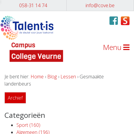
058-31 14 74
info@cove.be
Menu
Je bent hier:
Home
›
Blog
›
Lessen
› Gesmaakte
landenbeurs
Archief
Categorieën
Sport (160)
Algemeen (196)