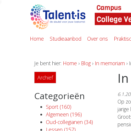
Home
Studieaanbod
Over ons
Praktis
Je bent hier:
Home
›
Blog
›
In memoriam
› 
In
Archief
Categorieën
6.1.2
Op zo
Sport (160)
jarige
Algemeen (196)
Groot
Oud-collegianen (34)
pensi
Lessen (157)