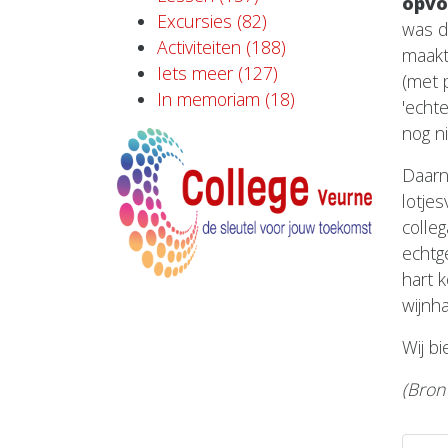
opv
Excursies (82)
was d
Activiteiten (188)
maakt
Iets meer (127)
(met p
In memoriam (18)
'echt
nog ni
Daarn
lotje
colleg
echtg
hart 
wijnha
Wij b
(Bron 