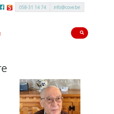
058-31 14 74
info@cove.be
t
re