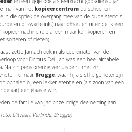
oeder
en een tijdje ook als leerkracht godsdienst. Jan
e man van het
kopieercentrum
op school en
e in die optiek de overgang mee van de oude stencils
urperen of zwarte inkt) naar offset en uiteindelijk een
e' kopieermachine (die alleen maar kon kopiëren en
et sorteren of nieten).
aast zette Jan zich ook in als coördinator van de
sverloop voor Domus Dei. Jan was een heel aimabele
a. Na zijn pensionering verhuisde hij met zijn
enote Trui naar
Brugge
, waar hij als stille genieter zijn
kon ophalen bij een lekker etentje en (als zoon van een
ndelaar) een glaasje wijn.
ieden de familie van Jan onze innige deelneming aan.
foto: Uitvaart Verlinde, Brugge)