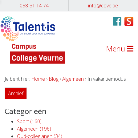
058-31 14 74
info@cove.be
Menu
Je bent hier:
Home
›
Blog
›
Algemeen
› In vakantiemodus
Archief
Categorieën
Sport (160)
Algemeen (196)
Oud-collegianen (34)