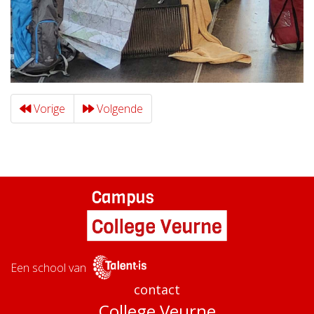
Vorige
Volgende
Een school van
contact
College Veurne