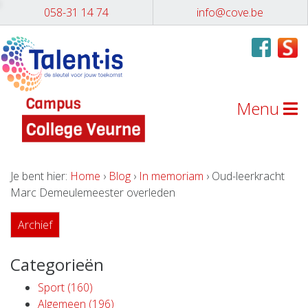
058-31 14 74
info@cove.be
Menu
Je bent hier:
Home
›
Blog
›
In memoriam
› Oud-leerkracht
Marc Demeulemeester overleden
Archief
Categorieën
Sport (160)
Algemeen (196)