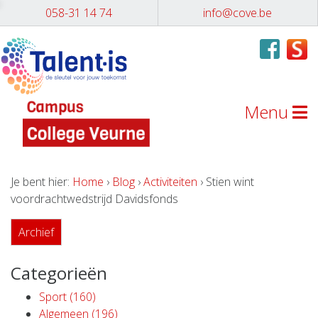
058-31 14 74
info@cove.be
Menu
Je bent hier:
Home
›
Blog
›
Activiteiten
› Stien wint
voordrachtwedstrijd Davidsfonds
Archief
Categorieën
Sport (160)
Algemeen (196)