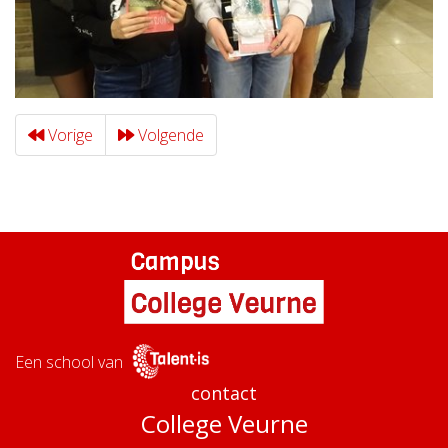
Vorige
Volgende
Een school van
contact
College Veurne