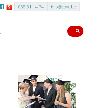
058-31 14 74
info@cove.be
t