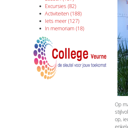
Excursies (82)
Activiteiten (188)
Iets meer (127)
In memoriam (18)
Op ma
stijlv
op, i
enkel