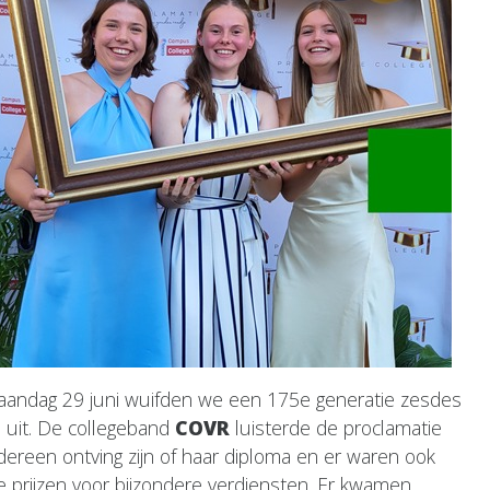
andag 29 juni wuifden we een 175e generatie zesdes
ol uit. De collegeband
COVR
luisterde de proclamatie
edereen ontving zijn of haar diploma en er waren ook
e prijzen voor bijzondere verdiensten. Er kwamen