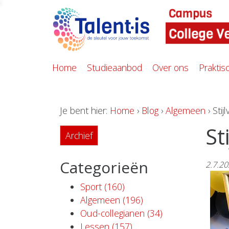
Home
Studieaanbod
Over ons
Praktis
Je bent hier:
Home
›
Blog
›
Algemeen
› Stij
St
Archief
Categorieën
2.7.2
Sport (160)
Algemeen (196)
Oud-collegianen (34)
Lessen (157)