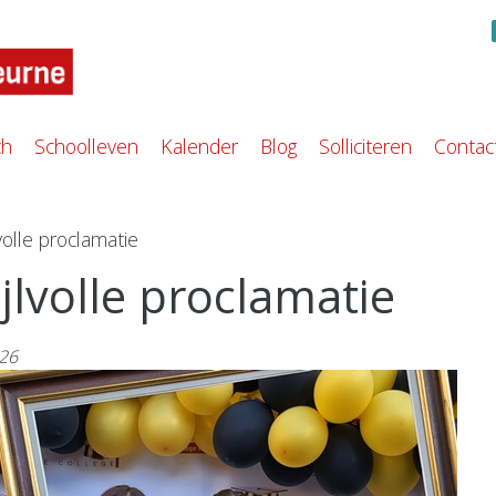
ch
Schoolleven
Kalender
Blog
Solliciteren
Contac
lvolle proclamatie
ijlvolle proclamatie
026