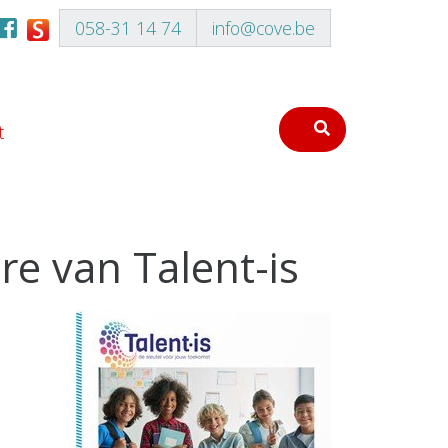
058-31 14 74
info@cove.be
t
e van Talent-is