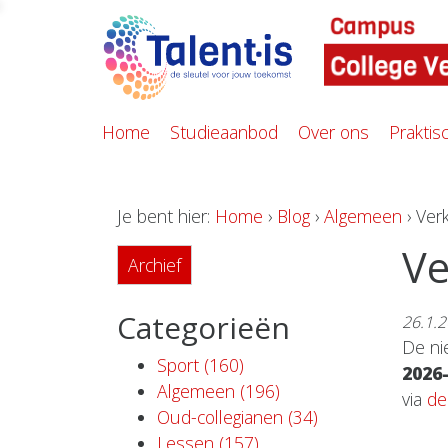
Home
Studieaanbod
Over ons
Praktis
Je bent hier:
Home
›
Blog
›
Algemeen
› Ver
Ve
Archief
Categorieën
26.1.
De ni
Sport (160)
2026
Algemeen (196)
via
de
Oud-collegianen (34)
Lessen (157)