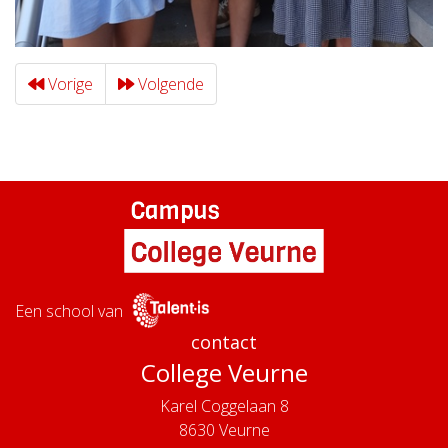
Vorige
Volgende
Een school van
contact
College Veurne
Karel Coggelaan 8
8630
Veurne