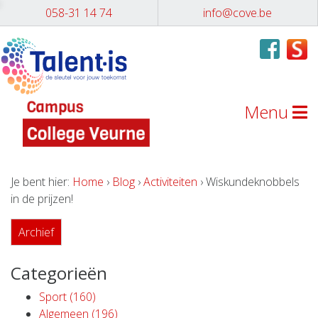
058-31 14 74
info@cove.be
Menu
Je bent hier:
Home
›
Blog
›
Activiteiten
› Wiskundeknobbels
in de prijzen!
Archief
Categorieën
Sport (160)
Algemeen (196)