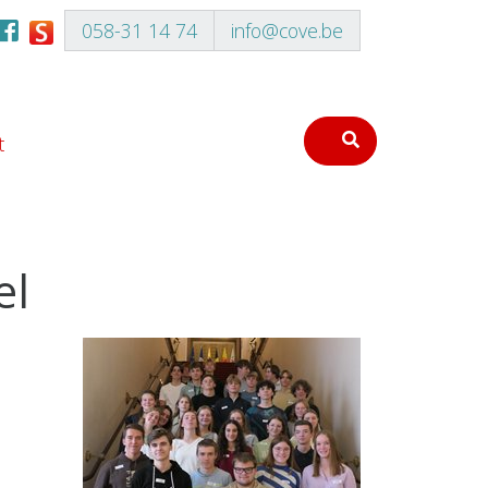
058-31 14 74
info@cove.be
t
el