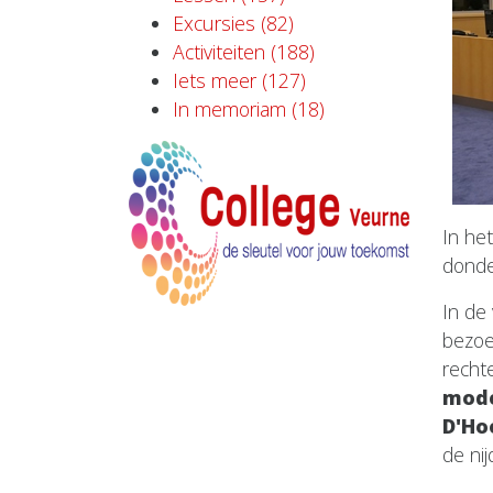
Excursies (82)
Activiteiten (188)
Iets meer (127)
In memoriam (18)
In he
donde
In de
bezoe
recht
mode
D'Ho
de ni