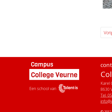
Vori
cont
Col
Karel 
Een school van
8630
Tel. 0
info@
© 2017