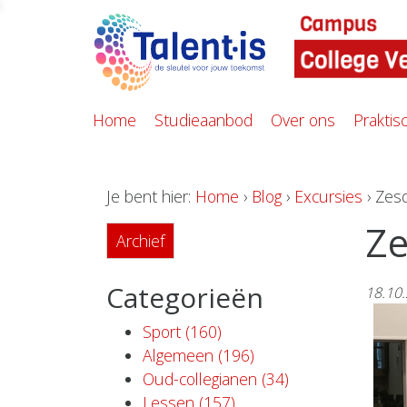
Home
Studieaanbod
Over ons
Praktis
Je bent hier:
Home
›
Blog
›
Excursies
› Zes
Ze
Archief
Categorieën
18.10
Sport (160)
Algemeen (196)
Oud-collegianen (34)
Lessen (157)