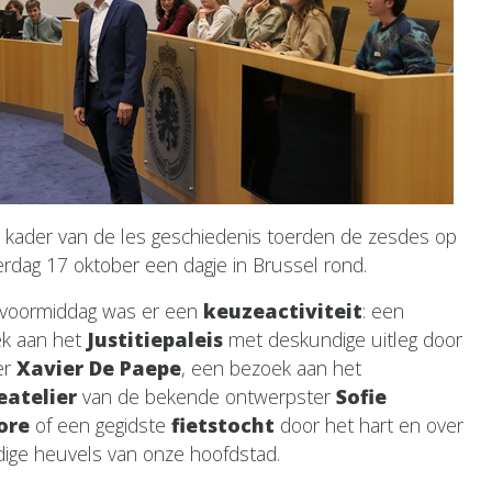
t kader van de les geschiedenis toerden de zesdes op
rdag 17 oktober een dagje in Brussel rond.
 voormiddag was er een
keuzeactiviteit
: een
k aan het
Justitiepaleis
met deskundige uitleg door
er
Xavier De Paepe
, een bezoek aan het
atelier
van de bekende ontwerpster
Sofie
ore
of een gegidste
fietstocht
door het hart en over
jdige heuvels van onze hoofdstad.