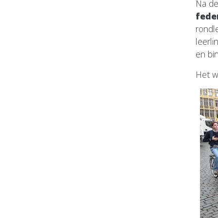
Na de
fede
rondl
leerli
en bi
Het w