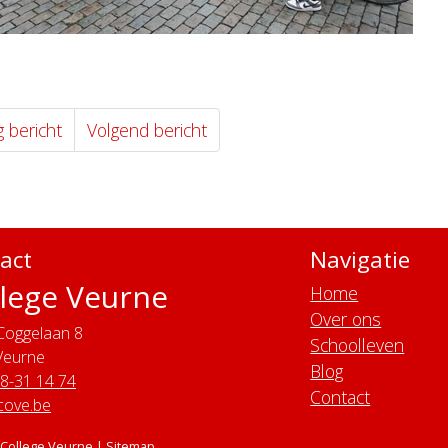
g bericht
Volgend bericht
act
Navigatie
lege Veurne
Home
Over ons
Coggelaan 8
Schoolleven
Veurne
Blog
58-31 14 74
Contact
cove.be
 College Veurne |
Sitemap