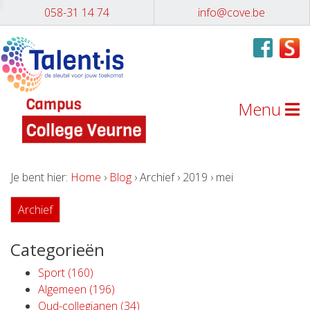
058-31 14 74
info@cove.be
Menu
Je bent hier:
Home
›
Blog
› Archief › 2019 › mei
Archief
Categorieën
Sport (160)
Algemeen (196)
Oud-collegianen (34)