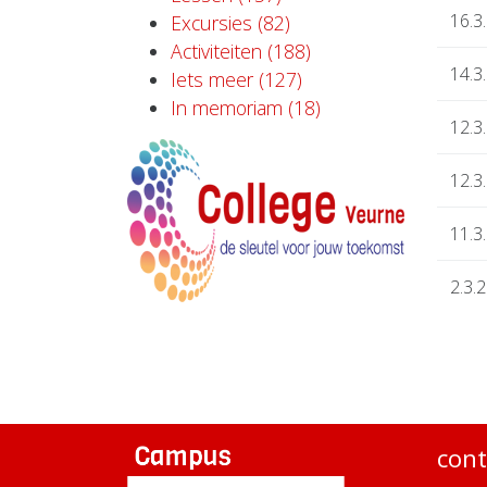
16.3
Excursies (82)
Activiteiten (188)
14.3
Iets meer (127)
In memoriam (18)
12.3
12.3
11.3
2.3.
cont