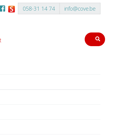
058-31 14 74
info@cove.be
t