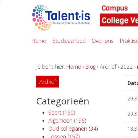
Home
Studieaanbod
Over ons
Praktis
Je bent hier:
Home
›
Blog
› Archief › 2022 ›
Archief
Dat
Categorieën
29.3
Sport (160)
20.3
Algemeen (196)
Oud-collegianen (34)
18.3
Lessen (157)