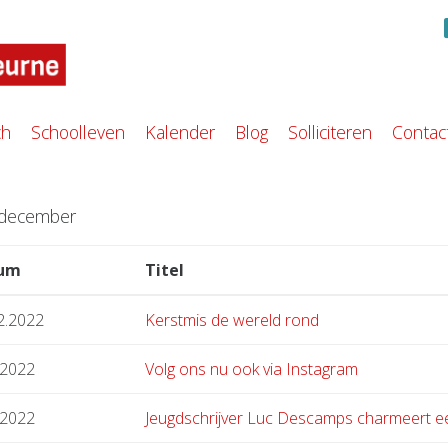
ch
Schoolleven
Kalender
Blog
Solliciteren
Contac
› december
um
Titel
2.2022
Kerstmis de wereld rond
.2022
Volg ons nu ook via Instagram
.2022
Jeugdschrijver Luc Descamps charmeert e