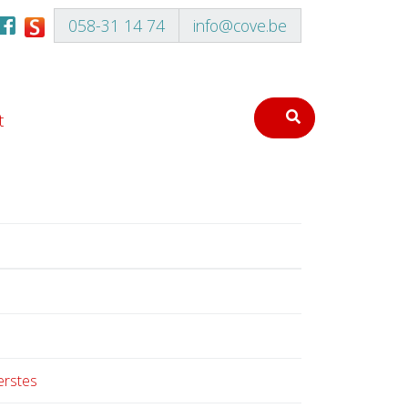
058-31 14 74
info@cove.be
t
erstes