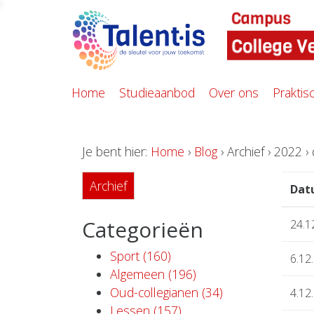
Home
Studieaanbod
Over ons
Praktis
Je bent hier:
Home
›
Blog
› Archief › 2022 
Archief
Dat
Categorieën
24.1
Sport (160)
6.12
Algemeen (196)
Oud-collegianen (34)
4.12
Lessen (157)