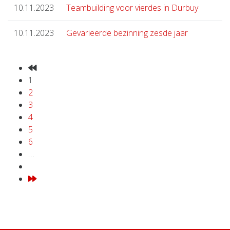
10.11.2023
Teambuilding voor vierdes in Durbuy
10.11.2023
Gevarieerde bezinning zesde jaar
1
2
3
4
5
6
…