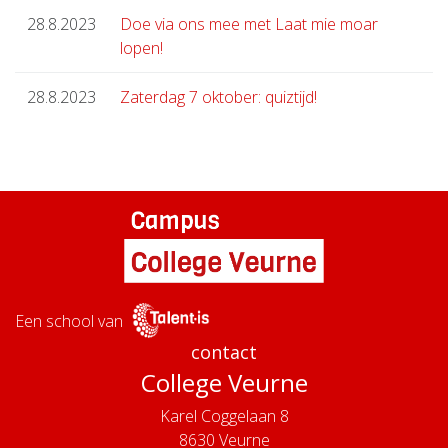
28.8.2023
Doe via ons mee met Laat mie moar
lopen!
28.8.2023
Zaterdag 7 oktober: quiztijd!
Een school van
contact
College Veurne
Karel Coggelaan 8
8630
Veurne