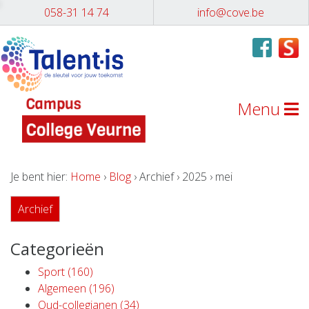
058-31 14 74
info@cove.be
Menu
Je bent hier:
Home
›
Blog
› Archief › 2025 › mei
Archief
Categorieën
Sport (160)
Algemeen (196)
Oud-collegianen (34)