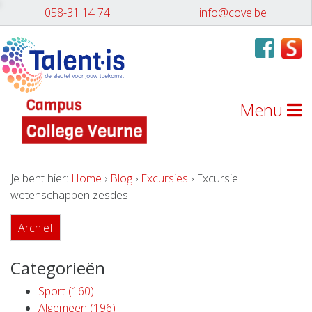
058-31 14 74
info@cove.be
Menu
Je bent hier:
Home
›
Blog
›
Excursies
› Excursie
wetenschappen zesdes
Archief
Categorieën
Sport (160)
Algemeen (196)