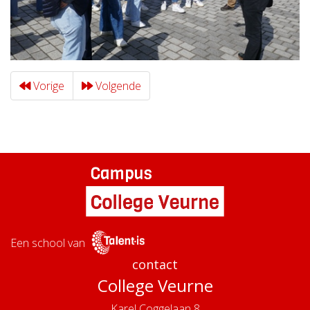
Vorige
Volgende
Een school van
contact
College Veurne
Karel Coggelaan 8