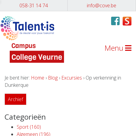
058-31 14 74
info@cove.be
Menu
Je bent hier:
Home
›
Blog
›
Excursies
› Op verkenning in
Dunkerque
Archief
Categorieën
Sport (160)
Algemeen (196)