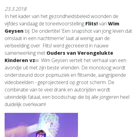
23.3.2018
In het kader van het gezondheidsbeleid woonden de
vijfdes vandaag de toneelvoorstelling
Flits!
van
Wim
Geysen
bij. De ondertitel 'Een snapshot van jong leven dat
omslaat in een nachtmerrie' laat al weinig aan de
verbeelding over. Flits! werd gecreëerd in nauwe
samenwerking met
Ouders van Verongelukte
Kinderen vz
w. Wim Geysen vertelt het verhaal van een
avondje uit met zijn beste vrienden. De monoloog wordt
ondersteund door popmuziek en flitsende, aangrijpende
videobeelden - geprojecteerd op groot scherm. De
combinatie van te veel drank en autorijden wordt
uiteindelijk fataal, een boodschap die bij alle jongeren heel
duidelijk overkwam!