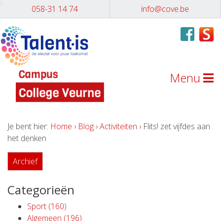
058-31 14 74
info@cove.be
Menu
Je bent hier:
Home
›
Blog
›
Activiteiten
› Flits! zet vijfdes aan
het denken
Archief
Categorieën
Sport (160)
Algemeen (196)