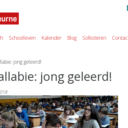
ch
Schoolleven
Kalender
Blog
Solliciteren
Contac
labie: jong geleerd!
llabie: jong geleerd!
2018