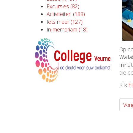
Excursies (82)
Activiteiten (188)
Iets meer (127)
In memoriam (18)
Op do
Walla
minut
die o
Klik
h
Vori