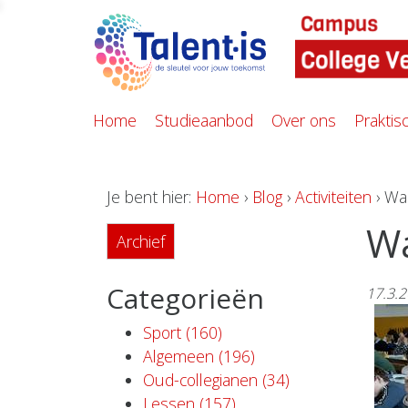
Home
Studieaanbod
Over ons
Praktis
Je bent hier:
Home
›
Blog
›
Activiteiten
› Wal
Wa
Archief
Categorieën
17.3.
Sport (160)
Algemeen (196)
Oud-collegianen (34)
Lessen (157)