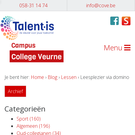
058-31 14 74
info@cove.be
Menu
Je bent hier:
Home
›
Blog
›
Lessen
› Leesplezier via domino
Archief
Categorieën
Sport (160)
Algemeen (196)
Oud-collegianen (34)