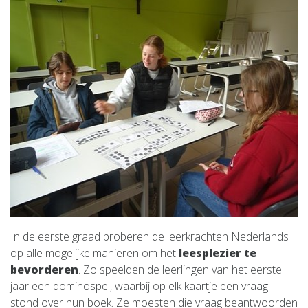
In de eerste graad proberen de leerkrachten Nederlands
op alle mogelijke manieren om het
leesplezier te
bevorderen
. Zo speelden de leerlingen van het eerste
jaar een dominospel, waarbij op elk kaartje een vraag
stond over hun boek. Ze moesten die vraag beantwoorden