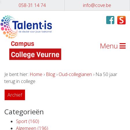
058-31 14 74
info@cove.be
Menu
Je bent hier:
Home
›
Blog
›
Oud-collegianen
› Na 50 jaar
terug in college
Archief
Categorieën
Sport (160)
Algemeen (196)