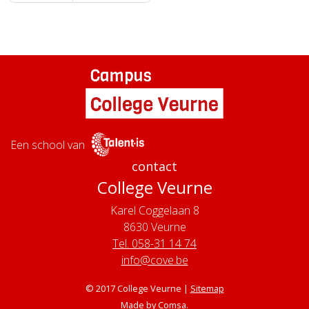
Een school van
contact
College Veurne
Karel Coggelaan 8
8630
Veurne
Tel. 058-31 14 74
info@cove.be
© 2017 College Veurne |
Sitemap
Made by
Comsa
.