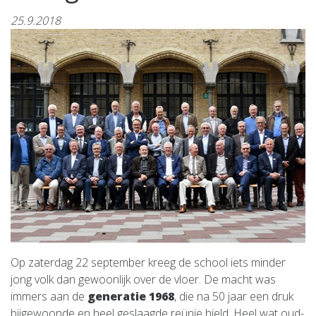
25.9.2018
Op zaterdag 22 september kreeg de school iets minder
jong volk dan gewoonlijk over de vloer. De macht was
immers aan de
generatie 1968
, die na 50 jaar een druk
bijgewoonde en heel geslaagde reünie hield. Heel wat oud-