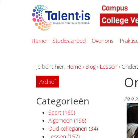
Home
Studieaanbod
Over ons
Praktis
Je bent hier:
Home
›
Blog
›
Lessen
› Onderz
On
Archief
Categorieën
29.9.
Sport (160)
Algemeen (196)
Oud-collegianen (34)
Lessen (157)