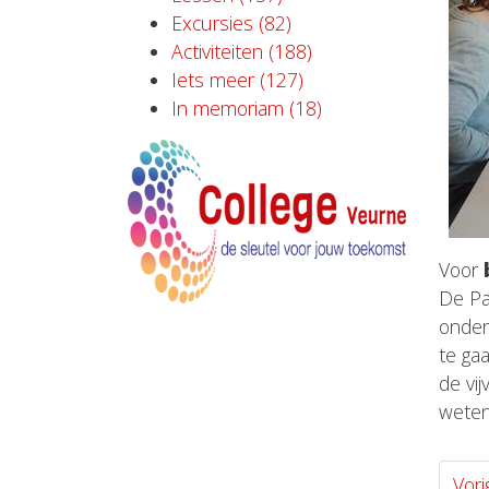
Excursies (82)
Activiteiten (188)
Iets meer (127)
In memoriam (18)
Voor
De Pa
onder
te ga
de vij
weten
Vori