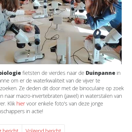
biologie
fietsten de vierdes naar de
Duinpanne
in
nne om er de waterkwaliteit van de vijver te
zoeken. Ze deden dit door met de binoculaire op zoek
an naar macro-invertebraten (jawel) in waterstalen van
ver. Klik
hier
voor enkele foto's van deze jonge
schappers in actie!
g bericht
Volgend bericht