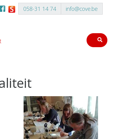
058-31 14 74
info@cove.be
t
iteit