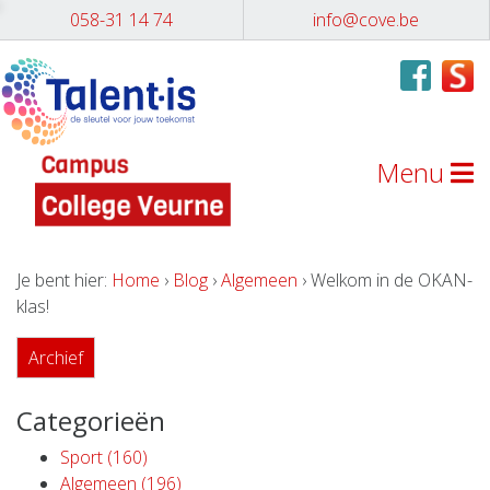
058-31 14 74
info@cove.be
Menu
Je bent hier:
Home
›
Blog
›
Algemeen
› Welkom in de OKAN-
klas!
Archief
Categorieën
Sport (160)
Algemeen (196)