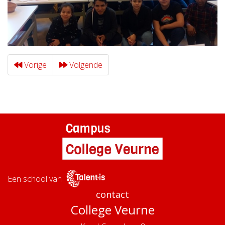
Vorige
Volgende
Een school van
contact
College Veurne