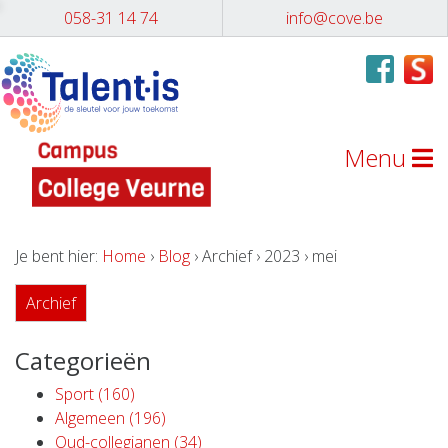
058-31 14 74
info@cove.be
Menu
Je bent hier:
Home
›
Blog
› Archief › 2023 › mei
Archief
Categorieën
Sport (160)
Algemeen (196)
Oud-collegianen (34)