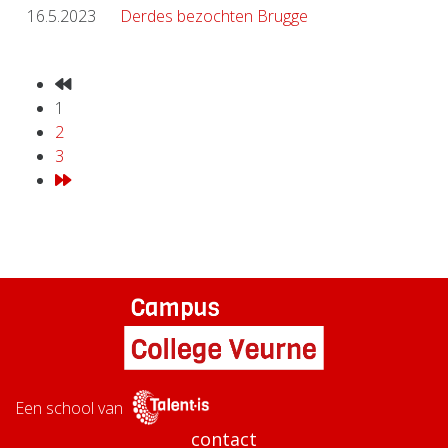
16.5.2023
Derdes bezochten Brugge
1
2
3
Een school van
contact