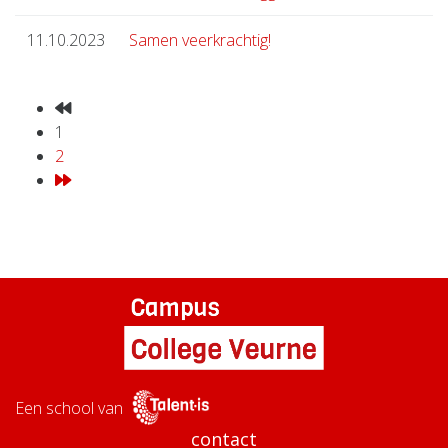
11.10.2023
Samen veerkrachtig!
1
2
Een school van
contact