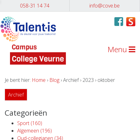
058-31 14 74
info@cove.be
Menu
Je bent hier:
Home
›
Blog
› Archief › 2023 › oktober
Archief
Categorieën
Sport (160)
Algemeen (196)
Oud-collegianen (34)