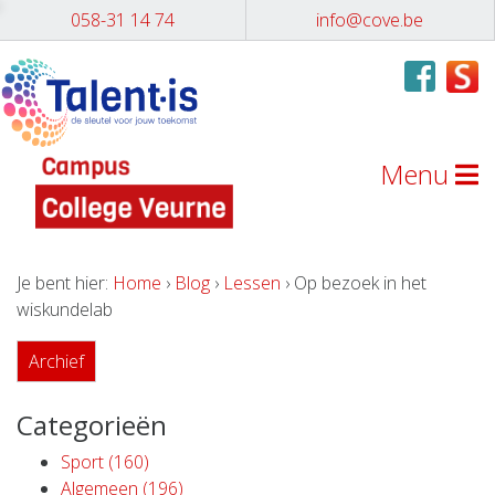
058-31 14 74
info@cove.be
Menu
Je bent hier:
Home
›
Blog
›
Lessen
› Op bezoek in het
wiskundelab
Archief
Categorieën
Sport (160)
Algemeen (196)