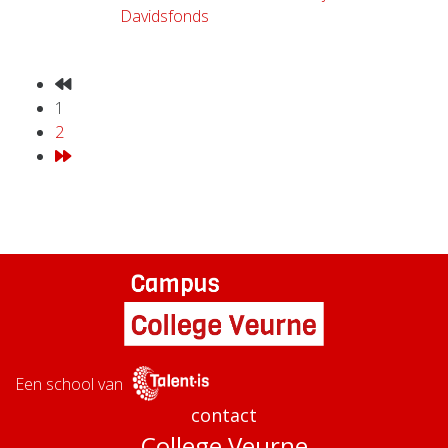
Davidsfonds
1
2
Een school van
contact
College Veurne