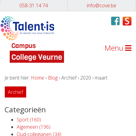
058-31 14 74
info@cove.be
Menu
Je bent hier:
Home
›
Blog
› Archief › 2020 › maart
Archief
Categorieën
Sport (160)
Algemeen (196)
Oud-collegianen (34)