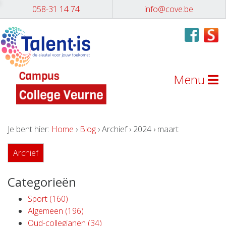
058-31 14 74
info@cove.be
Menu
Je bent hier:
Home
›
Blog
› Archief › 2024 › maart
Archief
Categorieën
Sport (160)
Algemeen (196)
Oud-collegianen (34)